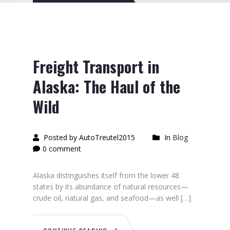
26
2015
Freight Transport in
Alaska: The Haul of the
Wild
Posted by AutoTreutel2015
In
Blog
0 comment
Alaska distinguishes itself from the lower 48
states by its abundance of natural resources—
crude oil, natural gas, and seafood—as well […]