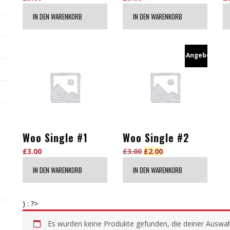
IN DEN WARENKORB
IN DEN WARENKORB
Angebot!
Woo Single #1
Woo Single #2
Ursprünglicher
Aktueller
£
3.00
£
3.00
£
2.00
Preis
Preis
IN DEN WARENKORB
IN DEN WARENKORB
war:
ist:
£3.00
£2.00.
) : ?>
Es wurden keine Produkte gefunden, die deiner Auswah