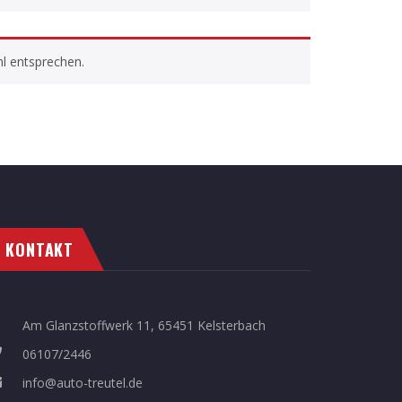
l entsprechen.
KONTAKT
Am Glanzstoffwerk 11, 65451 Kelsterbach
06107/2446
info@auto-treutel.de