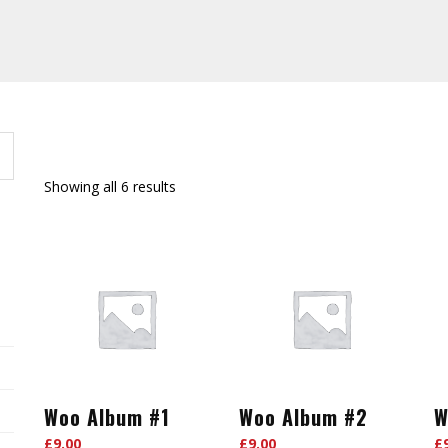
Showing all 6 results
Woo Album #1
Woo Album #2
W
£
9.00
£
9.00
£