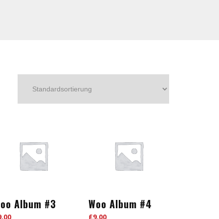
oo Album #3
Woo Album #4
9.00
£
9.00